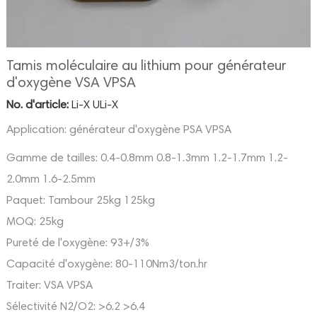
Tamis moléculaire au lithium pour générateur
d'oxygène VSA VPSA
No. d'article:
Li-X ULi-X
Application: générateur d'oxygène PSA VPSA
Gamme de tailles:
0.4-0.8mm 0.8-1.3mm 1.2-1.7mm 1.2-
2.0mm 1.6-2.5mm
Paquet:
Tambour 25kg 125kg
MOQ:
25kg
Pureté de l'oxygène:
93+/3%
Capacité d'oxygène:
80-110Nm3/ton.hr
Traiter:
VSA VPSA
Sélectivité N2/O2:
>6.2 >6.4