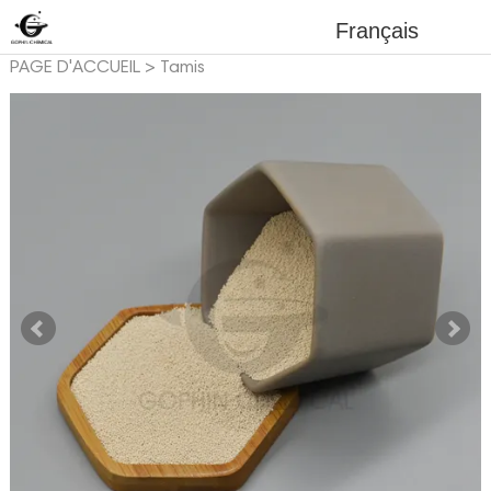
Français
PAGE D'ACCUEIL
>
Tamis
moléculaire
>
Tamis
moléculaire pour générateur
d'oxygène