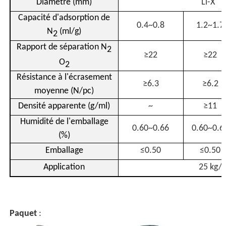
Diamètre (mm)
Li-X
Capacité d'adsorption de
0.4~0.8
1.2~1.7
N
(ml/g)
2
Rapport de séparation N
2
≥22
≥22
O
2
Résistance à l'écrasement
≥6.3
≥6.2
moyenne (N/pc)
Densité apparente (g/ml)
~
≥11
Humidité de l'emballage
0.60~0.66
0.60~0.6
(%)
Emballage
≤0.50
≤0.50
Application
25 kg/f
Paquet
: